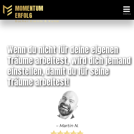
MOMENTUM
ERFOLG
Bücher Events & Kurse
Wenn du nicht für deine eigenen
Träume arbeitest, wird dich jemand
einstellen, damit du für seine
Träume arbeitest!
– Martin N.