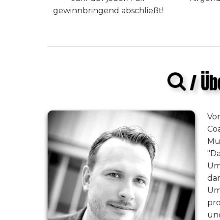
gewinnbringend abschließt!
/ Üb
Vo
Coa
Mu
"Da
Um
dar
Um
pr
un