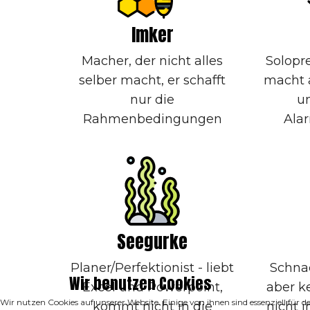
Imker
Macher, der nicht alles
Solopre
selber macht, er schafft
macht a
nur die
u
Rahmenbedingungen
Ala
Seegurke
Planer/Perfektionist - liebt
Schnac
Wir benutzen Cookies
Excel und Powerpoint,
aber k
Wir nutzen Cookies auf unserer Website. Einige von ihnen sind essenziell für 
kommt nicht in die
nicht 