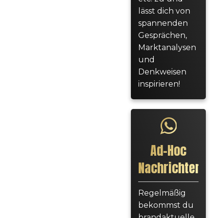
lässt dich von
spannenden
Gesprächen,
Marktanalysen
und
Denkweisen
inspirieren!
Ad-Hoc
Nachrichten
Regelmäßig
bekommst du
brandaktuelle