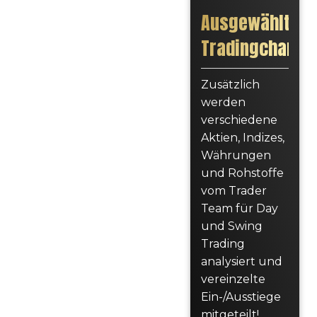
Ausgewählte
Tradingchance
Zusätzlich
werden
verschiedene
Aktien, Indizes,
Währungen
und Rohstoffe
vom Trader
Team für Day
und Swing
Trading
analysiert und
vereinzelte
Ein-/Ausstiege
mitgeteilt!