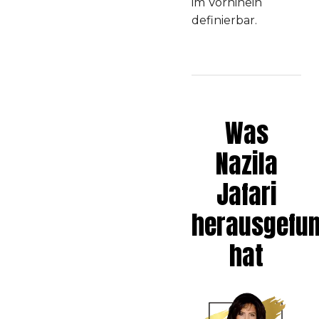
im Vorhinein
definierbar.
Was
Nazila
Jafari
herausgefu
hat