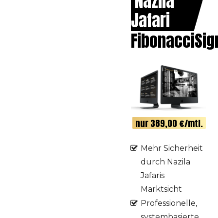
Nazila
Jafari
FibonacciSig
nur 389,00 €/mtl.
Mehr Sicherheit
durch Nazila
Jafaris
Marktsicht
Professionelle,
systembasierte