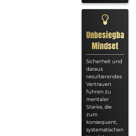
Unbesiegbares
Mindset
Sicherheit und
daraus
resultierendes
Vertrauen
führen zu
mentaler
Stärke, die
zum
konsequent,
systematischen