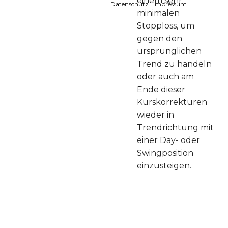
einem sehr
Datenschutz
|
Impressum
minimalen
Stopploss, um
gegen den
ursprünglichen
Trend zu handeln
oder auch am
Ende dieser
Kurskorrekturen
wieder in
Trendrichtung mit
einer Day- oder
Swingposition
einzusteigen.