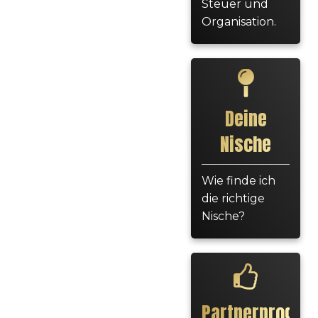
Steuer und
Organisation.
Deine
Nische
Wie finde ich
die richtige
Nische?
Partnerprogr