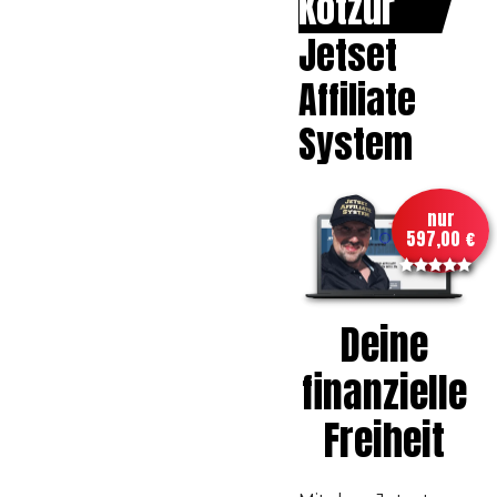
Kotzur
Jetset
Affiliate
System
nur
597,00 €
Deine
finanzielle
Freiheit