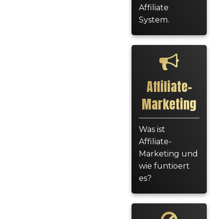
Affiliate
System.
Affiliate-
Marketing
Was ist
Affiliate-
Marketing und
wie funtioert
es?