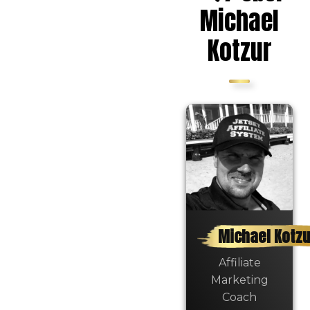
Michael
Kotzur
Michael Kotzu
Affiliate
Marketing
Coach