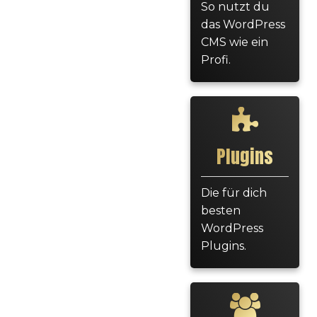
So nutzt du
das WordPress
CMS wie ein
Profi.
Plugins
Die für dich
besten
WordPress
Plugins.