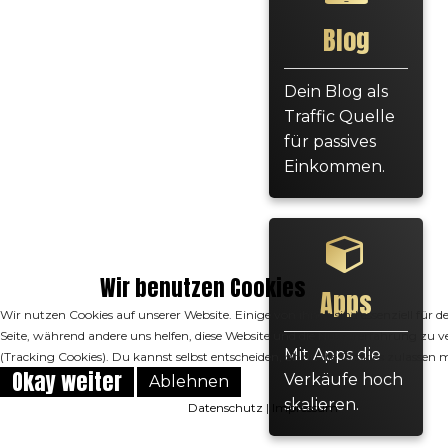
Blog
Dein Blog als
Traffic Quelle
für passives
Einkommen.
Wir benutzen Cookies
Apps
Wir nutzen Cookies auf unserer Website. Einige von ihnen sind essenziell für d
Seite, während andere uns helfen, diese Website und die Nutzererfahrung zu v
Mit Apps die
(Tracking Cookies). Du kannst selbst entscheiden, ob du die Cookies zulassen 
Okay weiter
Verkäufe hoch
Ablehnen
skalieren.
Datenschutz
|
Impressum