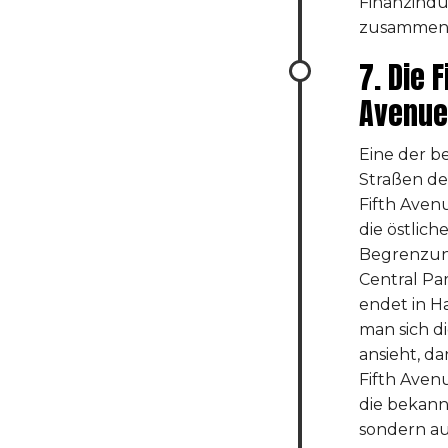
Finanzindu
zusammeng
7. Die F
Avenue
Eine der b
Straßen der
Fifth Avenu
die östlich
Begrenzun
Central Pa
endet in 
man sich di
ansieht, da
Fifth Aven
die bekann
sondern au