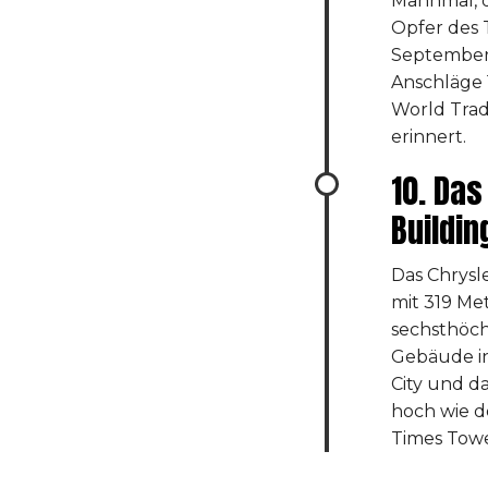
Mahnmal, d
Opfer des T
September
Anschläge 
World Tra
erinnert.
10. Das
Buildin
Das Chrysle
mit 319 Me
sechsthöc
Gebäude i
City und d
hoch wie d
Times Towe