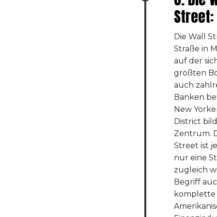
Street:
Die Wall St
Straße in 
auf der si
größten Bö
auch zahlr
Banken bef
New Yorker
District bil
Zentrum. D
Street ist 
nur eine St
zugleich w
Begriff auc
komplette
Amerikani