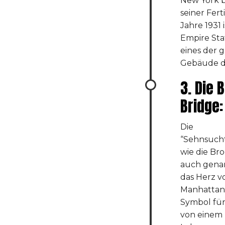
New York b
seiner Fert
Jahre 1931 i
Empire Sta
eines der 
Gebäude d
3. Die 
Bridge:
Die
“Sehnsucht
wie die Br
auch genann
das Herz v
Manhattan
Symbol fü
von einem