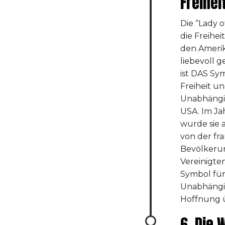
Freihei
Die “Lady o
die Freihei
den Ameri
liebevoll g
ist DAS Sym
Freiheit u
Unabhängi
USA. Im Ja
wurde sie 
von der fr
Bevölkerun
Vereinigten
Symbol für 
Unabhängi
Hoffnung 
6. Die 