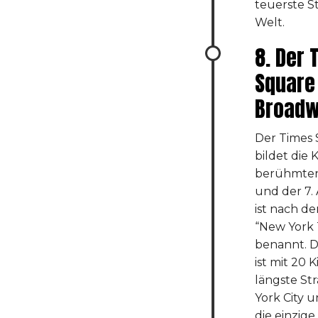
teuerste S
Welt.
8. Der 
Square
Broadw
Der Times
bildet die
berühmten
und der 7
ist nach d
“New York 
benannt. 
ist mit 20 
längste St
York City 
die einzige