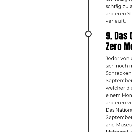
schräg zu 
anderen S
verläuft.
9. Das
Zero M
Jeder von 
sich noch m
Schrecken 
September
welcher di
einem Mom
anderen ve
Das Nation
September
and Museum