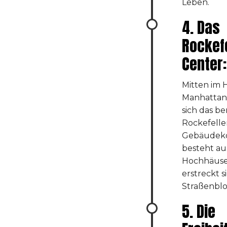
Leben.
4. Das
Rockefe
Center:
Mitten im 
Manhattan
sich das b
Rockefelle
Gebäudek
besteht au
Hochhäuse
erstreckt s
Straßenblo
5. Die