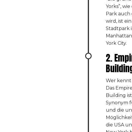
Yorks”, wie
Park auch
wird, ist ein
Stadtpark 
Manhattan
York City.
2. Empi
Buildin
Wer kennt 
Das Empire
Building ist
Synonym fü
und die u
Möglichkei
die USA un