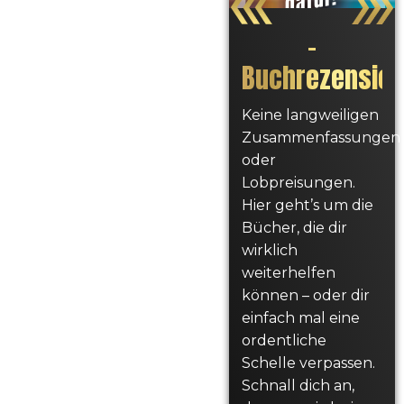
ür!
–
Buchrezensio
Keine langweiligen
Zusammenfassungen
oder
Lobpreisungen.
Hier geht’s um die
Bücher, die dir
wirklich
weiterhelfen
können – oder dir
einfach mal eine
ordentliche
Schelle verpassen.
Schnall dich an,