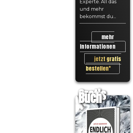
Experte. All das
und mehr
bekommst du...
mehr
Informationen
jetzt gratis
bestellen
Gratis
Buch