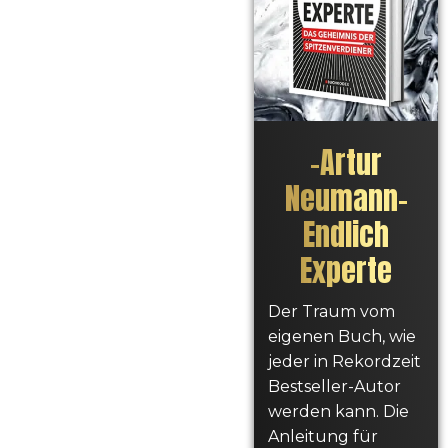
–
Artur
Neumann
–
Endlich
Experte
Der Traum vom
eigenen Buch, wie
jeder in Rekordzeit
Bestseller-Autor
werden kann. Die
Anleitung für