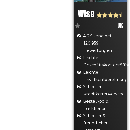
Wise
UK
4,6 Sterne bei
120.959
Bewertungen
Leichte
Geschäftskontoeröffn
Leichte
Privatkontoeröffnung
Schneller
Kreditkartenversand
Beste App &
Funktionen
Schneller &
freundlicher