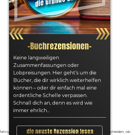
–
Buchrezensionen
–
Keine langweiligen
Zusammenfassungen oder
Lobpreisungen. Hier geht’s um die
Bücher, die dir wirklich weiterhelfen
können – oder dir einfach mal eine
ordentliche Schelle verpassen.
Schnall dich an, denn es wird wie
immer ehrlich...
die neuste Rezension lesen
erfahrung zu verbessern (Tracking Cookies). Du kannst selbst entscheiden, ob