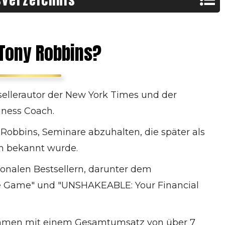
sverzeichnis
Tony Robbins der Unternehmer
Tony Robbins Philosophie
 Tony Robbins?
Werkzeuge & Strategien für Erfolg
Ein erfolgreiches Team
Seine Leidenschaft & Hingabe
sellerautor der New York Times und der
Der Einfluss von Tony Robbins
iness Coach.
Das Fazit über Tony Robbins
Robbins, Seminare abzuhalten, die später als
n bekannt wurde.
ionalen Bestsellern, darunter dem
he Game" und "UNSHAKEABLE: Your Financial
nehmen mit einem Gesamtumsatz von über 7