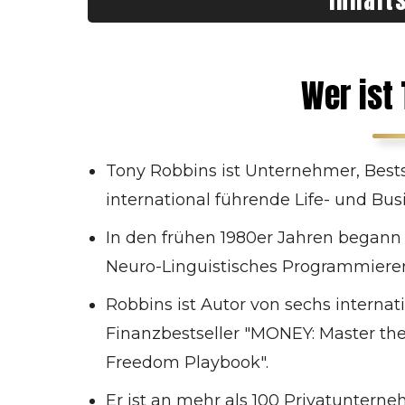
Inhalt
Wer ist Tony Robbins
Biografie Tony Robbins
Wer ist
Die frühen Lebensjahre
Einflussreiche Mentoren
Karriere & Erfolge
Tony Robbins ist Unternehmer, Best
Bestseller-Bücher
international führende Life- und Bus
Seminare & Live-Events
Zusammenarbeit mit Prominenten
In den frühen 1980er Jahren begann 
Neuro-Linguistisches Programmiere
Robbins ist Autor von sechs internat
Finanzbestseller "MONEY: Master t
Freedom Playbook".
Er ist an mehr als 100 Privatunter