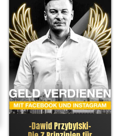
–
Dawid Przybylski
–
Die 7 Prinzipien für