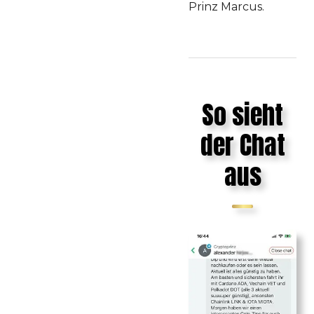
Prinz Marcus.
So sieht
der Chat
aus