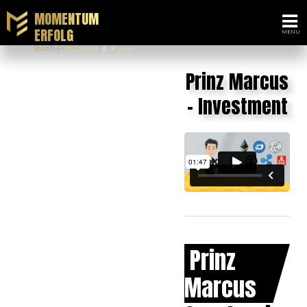
MOMENTUM
ERFOLG
Bücher Events & Kurse
Prinz Marcus
- Investment
Prinz
Marcus