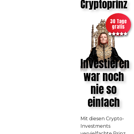
Cryptoprinz
30 Tage
gratis
Investieren
war noch
nie so
einfach
Mit diesen Crypto-
Investments
vervielfachte Prinz