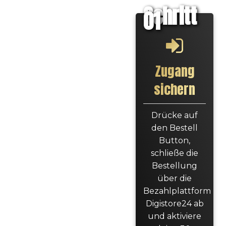
Schritt
01
Zugang
sichern
Drücke auf
den Bestell
Button,
schließe die
Bestellung
über die
Bezahlplattform
Digistore24 ab
und aktiviere