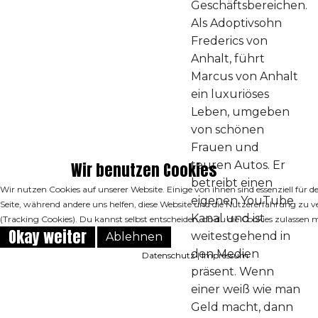
Geschäftsbereichen.
Als Adoptivsohn
Frederics von
Anhalt, führt
Marcus von Anhalt
ein luxuriöses
Leben, umgeben
von schönen
Frauen und
Wir benutzen Cookies
teuren Autos. Er
betreibt einen
Wir nutzen Cookies auf unserer Website. Einige von ihnen sind essenziell für d
eigenen YouTube
Seite, während andere uns helfen, diese Website und die Nutzererfahrung zu v
Kanal und ist
(Tracking Cookies). Du kannst selbst entscheiden, ob du die Cookies zulassen 
Okay weiter
weitestgehend in
Ablehnen
den Medien
Datenschutz
|
Impressum
präsent. Wenn
einer weiß wie man
Geld macht, dann