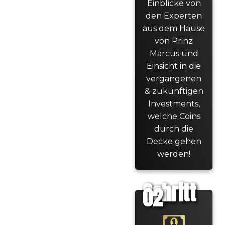
Einblicke von
den Experten
aus dem Hause
von Prinz
Marcus und
Einsicht in die
vergangenen
& zukünftigen
Investments,
welche Coins
durch die
Decke gehen
werden!
Schritt
02