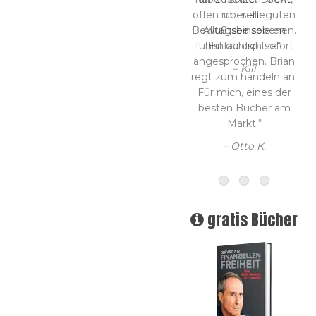
über alle
Bewußtseinsebenen.
Einfach spitze“
– Kili
gratis Bücher