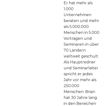
Maßstab für
Er hat mehr als
deine
1.000
Entscheidungen
Unternehmen
fest!"
beraten und mehr
als 5.000.000
20
Menschen in 5.000
Vorträgen und
Seminaren in über
70 Ländern
"Mach immer
weltweit geschult.
wieder das, was
Als Hauptredner
andere
und Seminarleiter
erfolgreichen
spricht er jedes
Menschen
Jahr vor mehr als
machen!"
250.000
Menschen. Brian
21
hat 30 Jahre lang
in den Bereichen