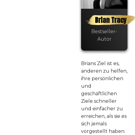
"Definiere
deine
Probleme
Brian Tracy
genau!"
Bestseller-
Autor
18
Brians Ziel ist es,
"Entwickle eine
anderen zu helfen,
Strategie, wie
ihre persönlichen
du Probleme
und
löst!"
geschäftlichen
Ziele schneller
19
und einfacher zu
erreichen, als sie es
sich jemals
"Lege einen
vorgestellt haben.