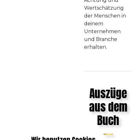
Achtung und
"Nichts ändert
Wertschätzung
sich, wenn du
der Menschen in
dich nicht
deinem
änderst!"
Unternehmen
und Branche
11
erhalten.
"Triff deine
eigenen
Entscheidungen!"
Auszüge
12
aus dem
Buch
"Schiebe die
Schuld nicht
Wir benutzen Cookies