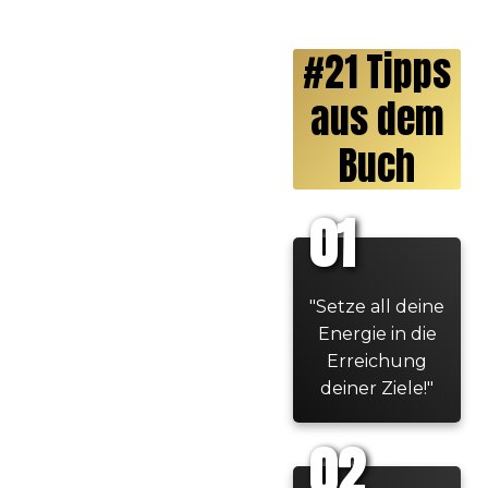
#21 Tipps
aus dem
Buch
01
"Setze all deine
Energie in die
Erreichung
deiner Ziele!"
02