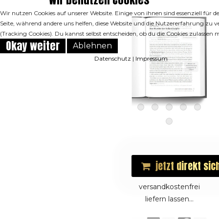
auf andere!"
Wir nutzen Cookies auf unserer Website. Einige von ihnen sind essenziell für d
Seite, während andere uns helfen, diese Website und die Nutzererfahrung zu v
13
(Tracking Cookies). Du kannst selbst entscheiden, ob du die Cookies zulassen 
Okay weiter
Ablehnen
Datenschutz
|
Impressum
"Überlege gut,
worin du deine
Zeit
investierst!"
14
jetzt direkt sic
"Fokussiere
stets das
versandkostenfrei
Wichtigste!"
liefern lassen...