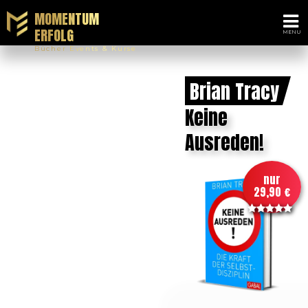
MOMENTUM
ERFOLG
Bücher Events & Kurse
Brian Tracy
Keine
Ausreden!
nur
29,90 €