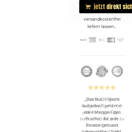
jetzt direkt sic
versandkostenfrei
liefern lassen...
„Klartext, logisch
aufgebaut und mit
jeder Menge Tipps
zum sofort für sich zu
bearbeiten und
umzusetzen. Geht