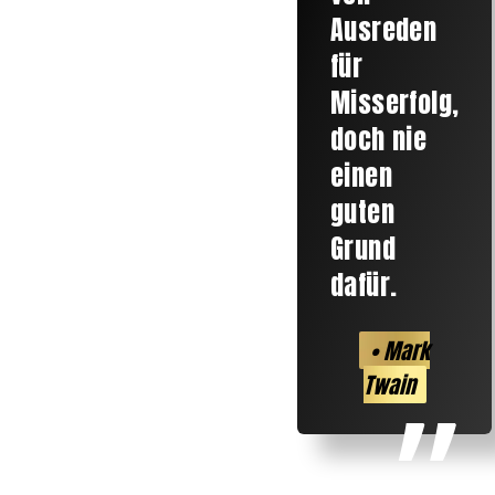
Ausreden
für
Misserfolg,
doch nie
einen
guten
Grund
dafür.
• Mark
Twain