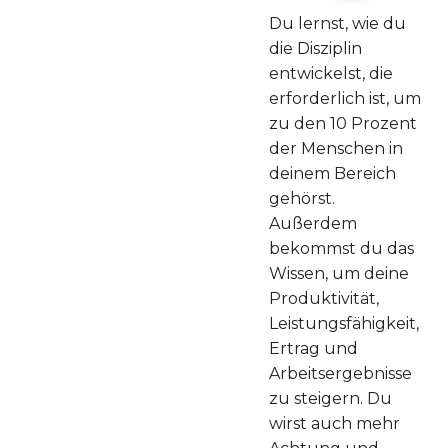
08
Du lernst, wie du
die Disziplin
"Verschaffe dir
entwickelst, die
Klarheit über
erforderlich ist, um
deine
zu den 10 Prozent
Wertevorstellung!"
der Menschen in
deinem Bereich
09
gehörst.
Außerdem
bekommst du das
"Handle immer
Wissen, um deine
gemäß deiner
Produktivität,
Wertvorstellungen!
Leistungsfähigkeit,
Ertrag und
10
Arbeitsergebnisse
zu steigern. Du
wirst auch mehr