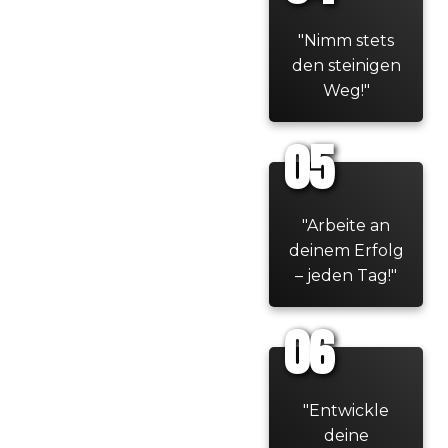
"Nimm stets
den steinigen
Weg!"
05
"Arbeite an
deinem Erfolg
– jeden Tag!"
06
"Entwickle
deine