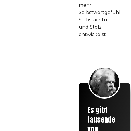
mehr
Selbstwertgefühl,
Selbstachtung
und Stolz
entwickelst.
Es gibt
tausende
von