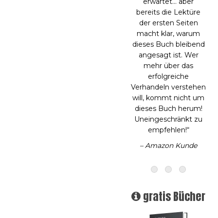
zur Verbesserung und
zum Aufbau solider
Verhandlungsgrundlagen
für alle Aspekte des
Lebens. Die
Kombination aus
prinzipienbasierten
Grundlagen
ermöglicht es Ihnen,
jeden Auftrag mit
Integrität
anzugehen.“
– Amazon Kunde
gratis Bücher