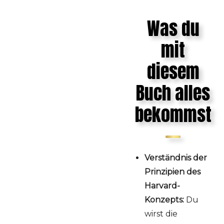
Was du
mit
diesem
Buch alles
bekommst
Verständnis der
Prinzipien des
Harvard-
Konzepts:
Du
wirst die