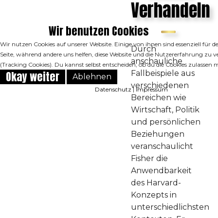
Verhandeln
Wir benutzen Cookies
Wir nutzen Cookies auf unserer Website. Einige von ihnen sind essenziell für d
Durch
Seite, während andere uns helfen, diese Website und die Nutzererfahrung zu v
anschauliche
(Tracking Cookies). Du kannst selbst entscheiden, ob du die Cookies zulassen 
Okay weiter
Fallbeispiele aus
Ablehnen
verschiedenen
Datenschutz
|
Impressum
Bereichen wie
Wirtschaft, Politik
und persönlichen
Beziehungen
veranschaulicht
Fisher die
Anwendbarkeit
des Harvard-
Konzepts in
unterschiedlichsten