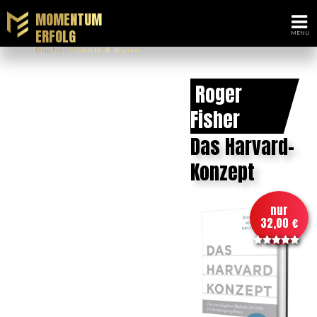
MOMENTUM
ERFOLG
Bücher Events & Kurse
Roger
Fisher
Das Harvard-
Konzept
nur
32,00 €