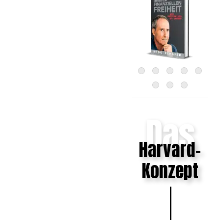
Das
Harvard-
Konzept