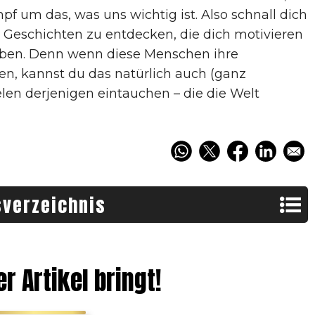
 um das, was uns wichtig ist. Also schnall dich
e Geschichten zu entdecken, die dich motivieren
eiben. Denn wenn diese Menschen ihre
, kannst du das natürlich auch (ganz
elen derjenigen eintauchen – die die Welt
sverzeichnis
Ich weiß, warum der gefangene Vogel singt
Born a Crime von Trevor Noah
r Artikel bringt!
Befreit von Tara Westover
Die Nacht von Elie Wiesel