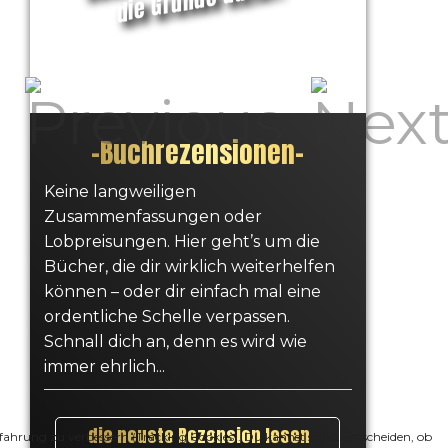
–
Buchrezensionen
–
Keine langweiligen
Zusammenfassungen oder
Lobpreisungen. Hier geht’s um die
Bücher, die dir wirklich weiterhelfen
können – oder dir einfach mal eine
ordentliche Schelle verpassen.
Schnall dich an, denn es wird wie
immer ehrlich...
die neuste Rezension lesen
erfahrung zu verbessern (Tracking Cookies). Du kannst selbst entscheiden, ob