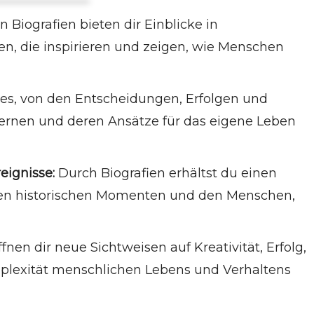
Shoe Dog von Phil Knight
 Biografien bieten dir Einblicke in
Open: Das Selbstporträt von Andre Agassi
, die inspirieren und zeigen, wie Menschen
Kaltblütig von Truman Capote
es, von den Entscheidungen, Erfolgen und
lernen und deren Ansätze für das eigene Leben
eignisse:
Durch Biografien erhältst du einen
en historischen Momenten und den Menschen,
ffnen dir neue Sichtweisen auf Kreativität, Erfolg,
plexität menschlichen Lebens und Verhaltens