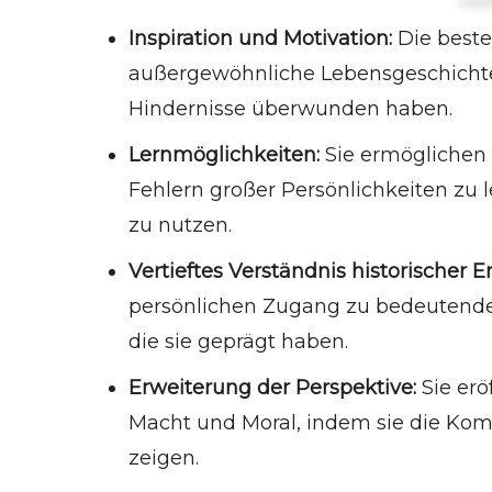
Mandela
Inspiration und Motivation:
Die besten
Schloss aus Glas von Jeannette Walls
außergewöhnliche Lebensgeschichten
Lolita lesen in Teheran von Azar Nafisi
Hindernisse überwunden haben.
Hunger von Roxane Gay
Just Kids von Patti Smith
Lernmöglichkeiten:
Sie ermöglichen 
Fehlern großer Persönlichkeiten zu 
zu nutzen.
Vertieftes Verständnis historischer Er
persönlichen Zugang zu bedeutend
die sie geprägt haben.
Erweiterung der Perspektive:
Sie erö
Macht und Moral, indem sie die Kom
zeigen.