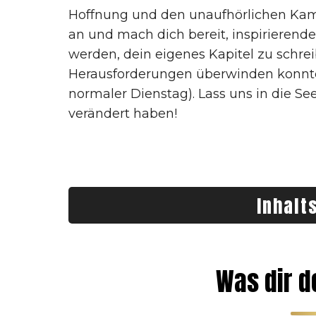
Hoffnung und den unaufhörlichen Kampf
an und mach dich bereit, inspirierend
werden, dein eigenes Kapitel zu schr
Herausforderungen überwinden konnten
normaler Dienstag). Lass uns in die Se
verändert haben!
Inhalt
Was dir der Artikel bringt
Einstein: Die Biografie
Was dir de
Tagebuch der Anne Frank
Der lange Weg zur Freiheit von Nelson