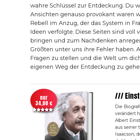
wahre Schlüssel zur Entdeckung. Du wir
Ansichten genauso provokant waren wie
Rebell im Anzug, der das System in Fr
Ideen verfolgte. Diese Seiten sind vo
bringen und zum Nachdenken anregen. 
Größten unter uns ihre Fehler haben. A
Fragen zu stellen und die Welt um dich
eigenen Weg der Entdeckung zu gehe
/// Eins
nur
34,00 €
Die Biograf
verändert h
Albert Eins
aus seiner 
Isaacson, d