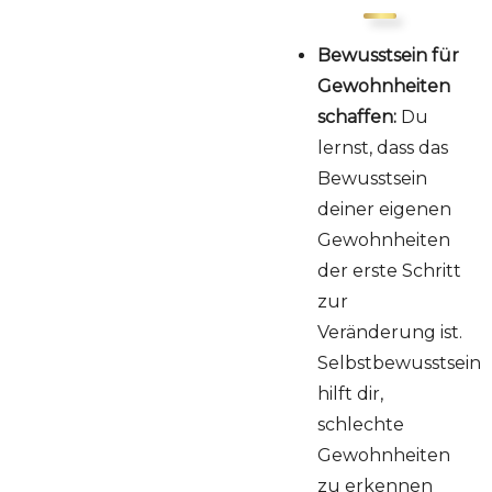
Du bist so
erfolgreich, wie du
dich selbst führst
Bewusstsein für
kannst!
Gewohnheiten
Das innen, macht
schaffen:
Du
sich immer im
lernst, dass das
Außen bemerkbar!
Bewusstsein
deiner eigenen
Gewohnheiten
der erste Schritt
zur
Veränderung ist.
Selbstbewusstsein
hilft dir,
schlechte
Gewohnheiten
zu erkennen