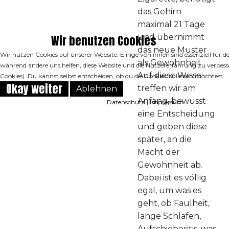
das Gehirn
maximal 21 Tage
Wir benutzen Cookies
und übernimmt
das neue Muster
Wir nutzen Cookies auf unserer Website. Einige von ihnen sind essenziell für de
als Gewohnheit.
während andere uns helfen, diese Website und die Nutzererfahrung zu verbess
Auf diese Weise
Cookies). Du kannst selbst entscheiden, ob du die Cookies zulassen möchtest.
Okay weiter
treffen wir am
Ablehnen
Anfang, bewusst
Datenschutz
|
Impressum
eine Entscheidung
und geben diese
später, an die
Macht der
Gewohnheit ab.
Dabei ist es völlig
egal, um was es
geht, ob Faulheit,
lange Schlafen,
Aufschieberitis, was