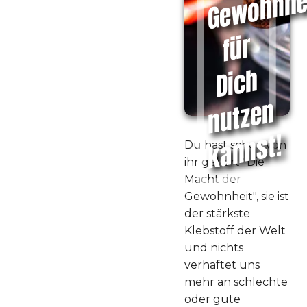
r
h
n
t!
Du hast schon von
ihr gehört "Die
Macht der
Gewohnheit", sie ist
der stärkste
Klebstoff der Welt
und nichts
verhaftet uns
mehr an schlechte
oder gute