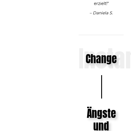
erzielt!“
– Daniela S.
Insta
Change
Ängste
und