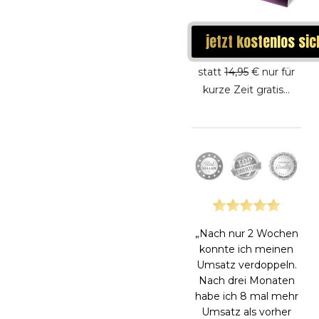
jetzt
kostenlos
sic
statt
14,95
€ nur für
kurze Zeit gratis...
„Nach nur 2 Wochen
konnte ich meinen
Umsatz verdoppeln.
Nach drei Monaten
habe ich 8 mal mehr
Umsatz als vorher