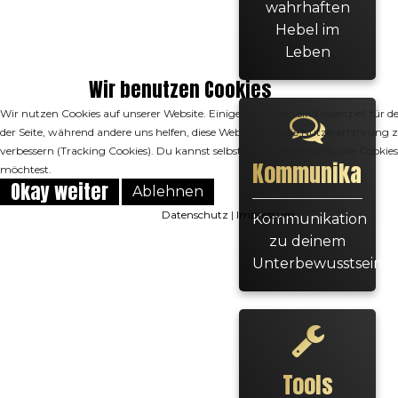
wahrhaften
Hebel im
Leben
Wir benutzen Cookies
Wir nutzen Cookies auf unserer Website. Einige von ihnen sind essenziell für d
der Seite, während andere uns helfen, diese Website und die Nutzererfahrung 
verbessern (Tracking Cookies). Du kannst selbst entscheiden, ob du die Cookie
Kommunikatio
möchtest.
Okay weiter
Ablehnen
Datenschutz
|
Impressum
Kommunikation
zu deinem
Unterbewusstsein
Tools