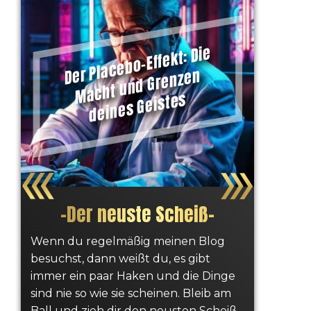
W
ar
u
di
e Vis
u
alisi
er
u
n
g
d
ei
er Zi
el
e
nic
hts
bri
n
–
u
n
d
wi
e
d
u
es ric
hti
m
ac
D
er Pl
ac
e
b
o-Eff
ekt: Di
e
M
ac
ht
u
n
d
Gr
e
nz
e
d
ei
n
es
G
eist
el
bstkritik: Di
e
F
e
e
ack-Sc
hl
eif
e
a
d
er H
öll
e |
d
er
W
e
g r
a
p
er
b
olisc
h
e
Disk
o
nti
er
u
n
g:
W
ar
u
m
d
b
esc
hiss
e
n
E
ntsc
h
ei
d
u
n
g
e
Wi
e
d
u
d
ei
n
el
bst
w
ert
g
ef
ü
b
a
ust –
u
n
d ist
d
ü
b
er
h
a
u
pt
wic
hti
m
gt
Hy
u
S
us
n
hl
d
b
us!
n
g
S
as
es
e
n triffst!
a
uf
g?
hst
–
Der neuste Scheiß
–
Wenn du regelmäßig meinen Blog
besuchst, dann weißt du, es gibt
immer ein paar Haken und die Dinge
sind nie so wie sie scheinen. Bleib am
Ball und zieh dir den neusten Scheiß