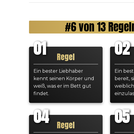
#6 von 13 Regel
01
02
Regel
Ein bester Liebhaber
Ein best
kennt seinen Körper und
bereit, s
weiß, was er im Bett gut
weiblich
findet.
einzulas
04
05
Regel