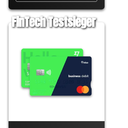
FinTech Testsieger