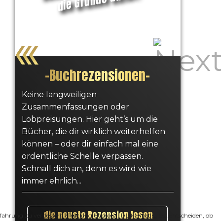
–
Buchrezensionen
–
Keine langweiligen
Zusammenfassungen oder
Lobpreisungen. Hier geht’s um die
Bücher, die dir wirklich weiterhelfen
können – oder dir einfach mal eine
ordentliche Schelle verpassen.
Schnall dich an, denn es wird wie
immer ehrlich...
die neuste Rezension lesen
erfahrung zu verbessern (Tracking Cookies). Du kannst selbst entscheiden, ob