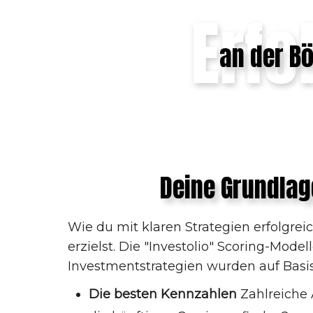
Erfo
an der Bö
Deine Grundlag
Wie du mit klaren Strategien erfolgrei
erzielst. Die "Investolio" Scoring-Mod
Investmentstrategien wurden auf Basi
Die besten Kennzahlen
Zahlreiche 