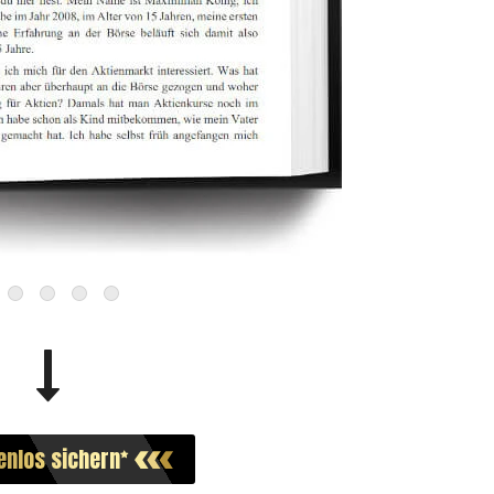
enlos
sichern