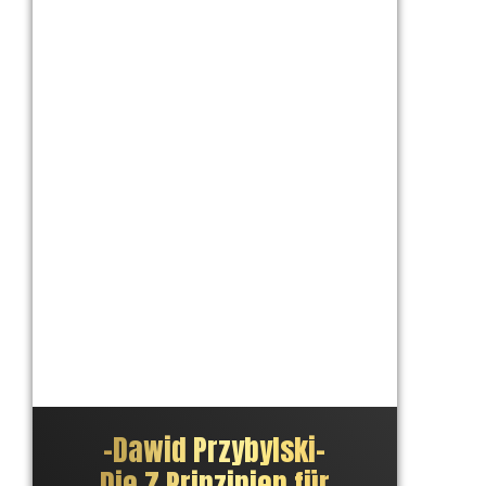
–
Dawid Przybylski
–
Die 7 Prinzipien für