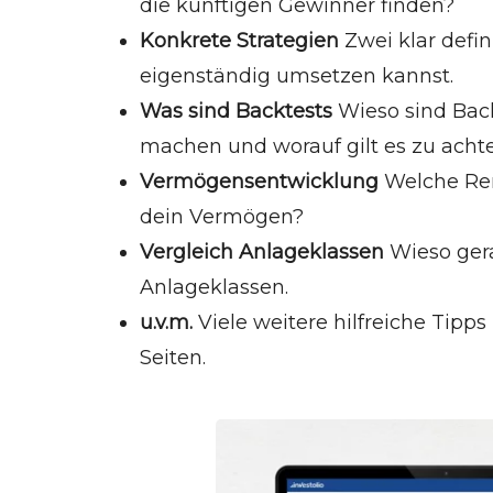
die künftigen Gewinner finden?
Konkrete Strategien
Zwei klar defin
eigenständig umsetzen kannst.
Was sind Backtests
Wieso sind Back
machen und worauf gilt es zu acht
Vermögensentwicklung
Welche Rend
dein Vermögen?
Vergleich Anlageklassen
Wieso gera
Anlageklassen.
u.v.m.
Viele weitere hilfreiche Tipp
Seiten.