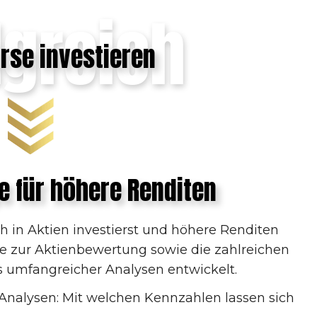
lgreich
rse investieren
e für höhere Renditen
ch in Aktien investierst und höhere Renditen
elle zur Aktienbewertung sowie die zahlreichen
s umfangreicher Analysen entwickelt.
Analysen: Mit welchen Kennzahlen lassen sich