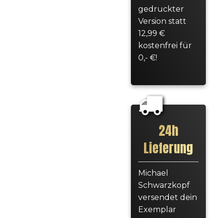
gedruckter
Version statt
12,99 €
kostenfrei für
0,- €!
24h
Lieferung
Michael
Schwarzkopf
versendet dein
Exemplar