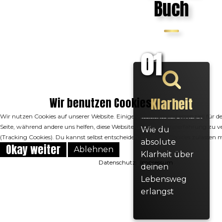
Buch
01
Klarheit
Wir benutzen Cookies
Wir nutzen Cookies auf unserer Website. Einige von ihnen sind essenziell für d
Seite, während andere uns helfen, diese Website und die Nutzererfahrung zu v
Wie du
(Tracking Cookies). Du kannst selbst entscheiden, ob du die Cookies zulassen 
absolute
Okay weiter
Ablehnen
Klarheit über
Datenschutz
|
Impressum
deinen
Lebensweg
erlangst