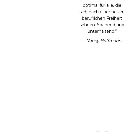
Michael Scharzkopf
bekommt man viele
nützliche
Anwendungen, wie
man zu seinem
inneren kraftvollen
Kern gelangt und
seinem Herzen folgt
... eine Empfehlung
für jeden, der mehr
aus seinem Leben
herausholen möchte.
Ich bin dankbar, dass
ich diese
erkenntnissreiche
Lektüre gefunden
habe.“
– Martin Freitag