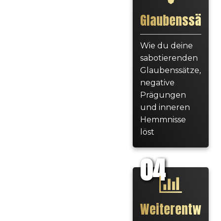
Glaubenssätze
Wie du deine
sabotierenden
Glaubenssätze,
negative
Prägungen
und inneren
Hemmnisse
löst
04
Weiterentwick