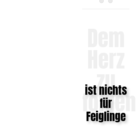
Dem
Herz
zu
ist nichts
folgen
für
Feiglinge