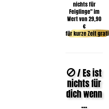
nichts für
Feiglinge" im
Wert von 29,90
€
für kurze Zeit grati
/ Es ist
nichts für
dich wenn
...