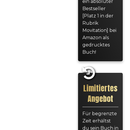
ein absoluter
Bestseller
[Platz 1 in der
Rubrik
Movitation] bei
Amazon als
gedrucktes
Buch!
Limitiertes
Angebot
Für begrenzte
Zeit erhältst
du sein Buch in