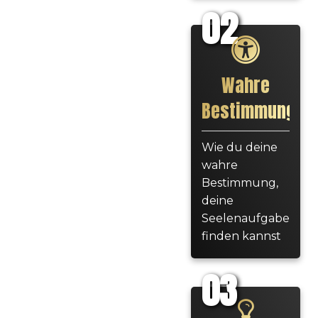
02
Wahre
Bestimmung
Wie du deine
wahre
Bestimmung,
deine
Seelenaufgabe
finden kannst
03