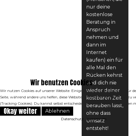
nur deine
kostenlose
Beratung in
Anspruch
nehmen und
dann im
Internet
kaufen) ein für
alle Mal den
Rücken kehrst
Wir benutzen Cookies
und dich nie
wieder deiner
Wir nutzen Cookies auf unserer Website. Einige von ihnen sind essenziell für d
Seite, während andere uns helfen, diese Website und die Nutzererfahrung zu v
kostbaren Zeit
(Tracking Cookies). Du kannst selbst entscheiden, ob du die Cookies zulassen 
berauben lässt,
Okay weiter
Ablehnen
ohne dass
Datenschutz
|
Impressum
Umsatz
entsteht!