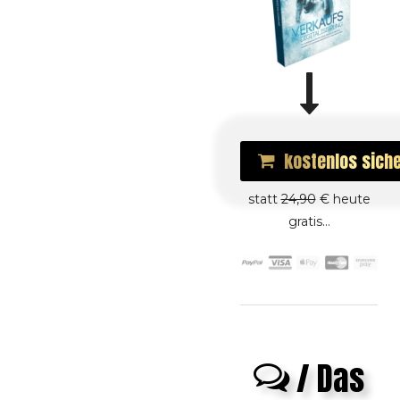
kostenlos
sich
statt
24,90
€ heute
gratis...
/ Das