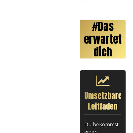
#Das
erwartet
dich
Umsetzbarer
Leitfaden
Du bekommst
einen