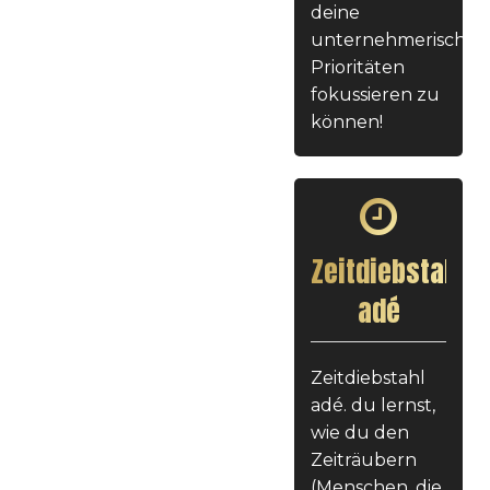
deine
unternehmerischen
Prioritäten
fokussieren zu
können!
Zeitdiebstahl
adé
Zeitdiebstahl
adé. du lernst,
wie du den
Zeiträubern
(Menschen, die