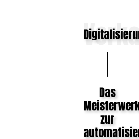
Verka
Digitalisier
Das
Meisterwer
zur
automatisie