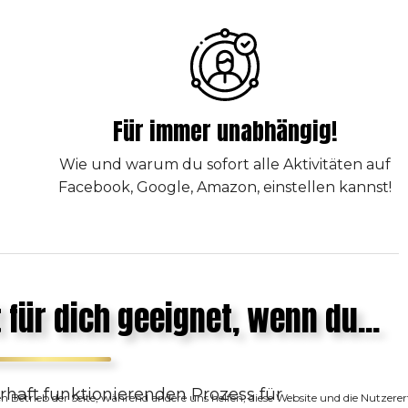
Für immer unabhängig!
r
Wie und warum du sofort alle Aktivitäten auf
Facebook, Google, Amazon, einstellen kannst!
 für dich geeignet, wenn du...
rhaft funktionierenden Prozess für
den Betrieb der Seite, während andere uns helfen, diese Website und die Nutzer