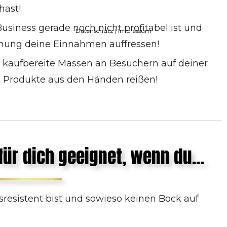
hast!
usiness gerade noch nicht profitabel ist und
Datenschutz
|
Impressum
nung deine Einnahmen auffressen!
, kaufbereite Massen an Besuchern auf deiner
ne Produkte aus den Händen reißen!
für dich geeignet, wenn du...
sresistent bist und sowieso keinen Bock auf