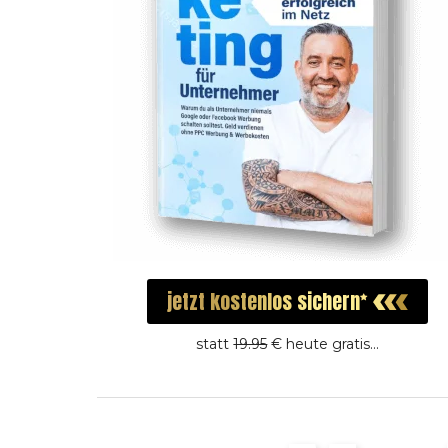
jetzt
kostenlos
sichern
statt
19.95
€ heute gratis...