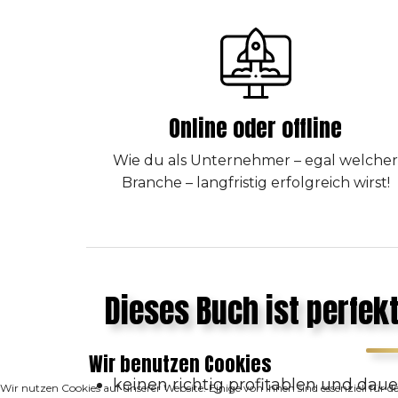
Online oder offline
Wie du als Unternehmer – egal welche
Branche – langfristig erfolgreich wirst!
Dieses Buch ist perfekt
Wir benutzen Cookies
keinen richtig profitablen und daue
Wir nutzen Cookies auf unserer Website. Einige von ihnen sind essenziell für 