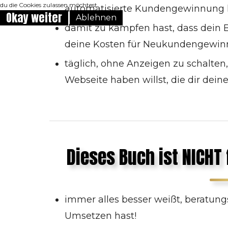
du die Cookies zulassen möchtest.
automatisierte Kundengewinnung 
Okay weiter
Ablehnen
damit zu kämpfen hast, dass dein B
deine Kosten für Neukundengewin
täglich, ohne Anzeigen zu schalten
Webseite haben willst, die dir dei
Dieses Buch ist NICHT 
immer alles besser weißt, beratung
Umsetzen hast!