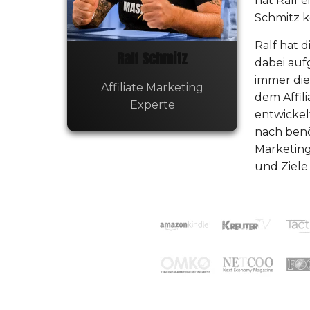
hat Ralf e
Schmitz 
Ralf hat 
Ralf Schmitz
dabei aufg
immer die
Affiliate Marketing
dem Affil
Experte
entwickel
nach benö
Marketing
und Ziele