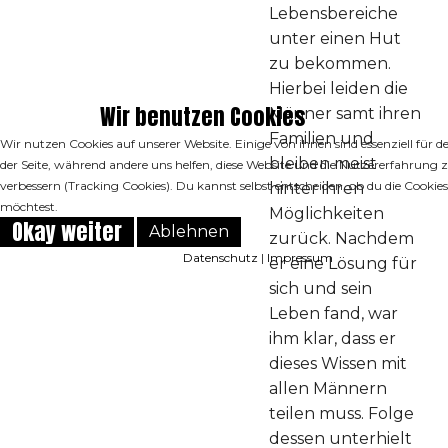
Lebensbereiche
unter einen Hut
zu bekommen.
Hierbei leiden die
Wir benutzen Cookies
Männer samt ihren
Familien und
Wir nutzen Cookies auf unserer Website. Einige von ihnen sind essenziell für d
bleiben meist
der Seite, während andere uns helfen, diese Website und die Nutzererfahrung 
verbessern (Tracking Cookies). Du kannst selbst entscheiden, ob du die Cookie
hinter ihren
möchtest.
Möglichkeiten
Okay weiter
Ablehnen
zurück. Nachdem
Datenschutz
|
Impressum
er eine Lösung für
sich und sein
Leben fand, war
ihm klar, dass er
dieses Wissen mit
allen Männern
teilen muss. Folge
dessen unterhielt