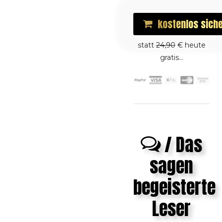
kostenlos
sich
statt
24,90
€ heute
gratis...
/ Das
sagen
begeisterte
Leser