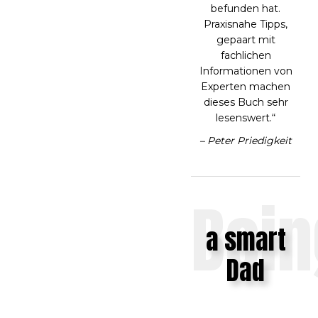
befunden hat.
Praxisnahe Tipps,
gepaart mit
fachlichen
Informationen von
Experten machen
dieses Buch sehr
lesenswert.“
– Peter Priedigkeit
Bein
a smart
Dad