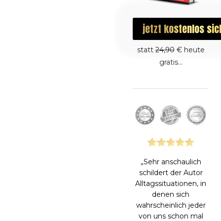
jetzt
kostenlos
sic
statt
24,90
€ heute
gratis...
„Sehr anschaulich
schildert der Autor
Alltagssituationen, in
denen sich
wahrscheinlich jeder
von uns schon mal