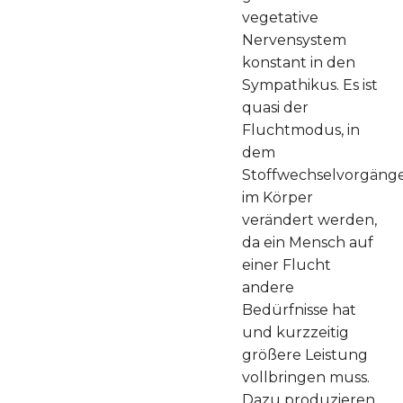
vegetative
Nervensystem
konstant in den
Sympathikus. Es ist
quasi der
Fluchtmodus, in
dem
Stoffwechselvorgäng
im Körper
verändert werden,
da ein Mensch auf
einer Flucht
andere
Bedürfnisse hat
und kurzzeitig
größere Leistung
vollbringen muss.
Dazu produzieren