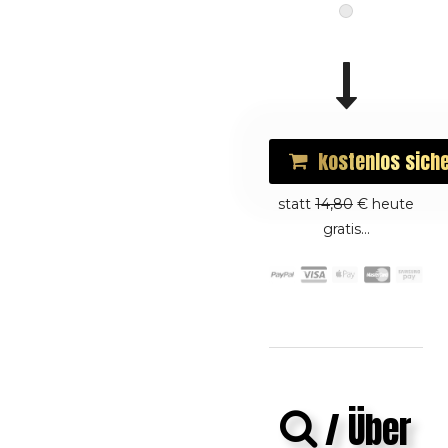
kostenlos
sich
statt
14,80
€ heute
gratis...
/ Über