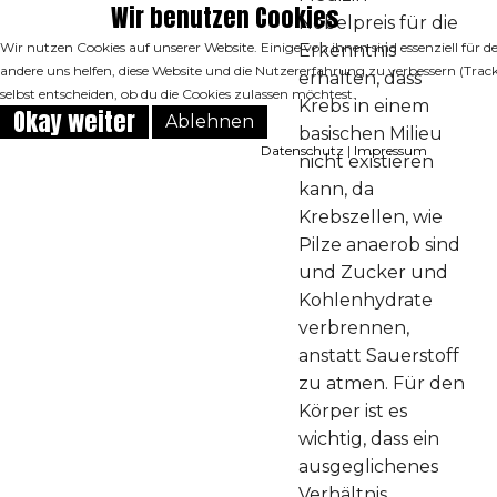
Wir benutzen Cookies
Nobelpreis für die
Wir nutzen Cookies auf unserer Website. Einige von ihnen sind essenziell für d
Erkenntnis
andere uns helfen, diese Website und die Nutzererfahrung zu verbessern (Trac
erhalten, dass
selbst entscheiden, ob du die Cookies zulassen möchtest.
Krebs in einem
Okay weiter
Ablehnen
basischen Milieu
Datenschutz
|
Impressum
nicht existieren
kann, da
Krebszellen, wie
Pilze anaerob sind
und Zucker und
Kohlenhydrate
verbrennen,
anstatt Sauerstoff
zu atmen. Für den
Körper ist es
wichtig, dass ein
ausgeglichenes
Verhältnis