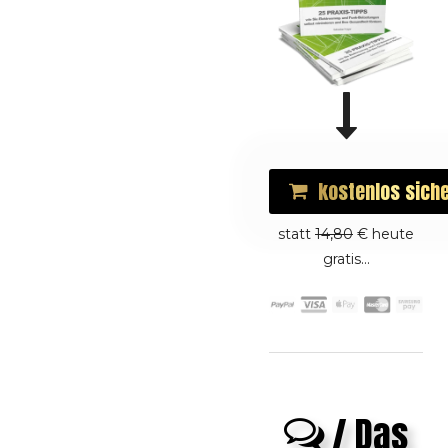
kostenlos
sich
statt
14,80
€ heute
gratis...
/ Das