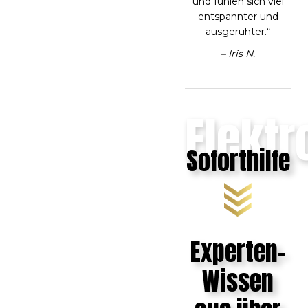
und fühlen sich viel
entspannter und
ausgeruhter.“
– Iris N.
Elekt
Soforthilfe
Experten-
Wissen