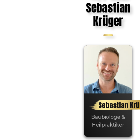
Sebastian
Krüger
Sebastian Kr
Baubiologe &
Heilpraktiker