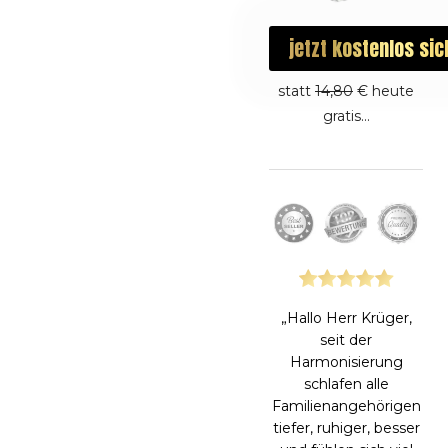
jetzt
kostenlos
sic
statt
14,80
€ heute
gratis...
„Hallo Herr Krüger,
seit der
Harmonisierung
schlafen alle
Familienangehörigen
tiefer, ruhiger, besser