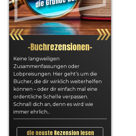
üc
ür!
n!
eit
est!
–
Buchrezensionen
–
Keine langweiligen
Zusammenfassungen oder
Lobpreisungen. Hier geht’s um die
Bücher, die dir wirklich weiterhelfen
können – oder dir einfach mal eine
ordentliche Schelle verpassen.
Schnall dich an, denn es wird wie
immer ehrlich...
die neuste Rezension lesen