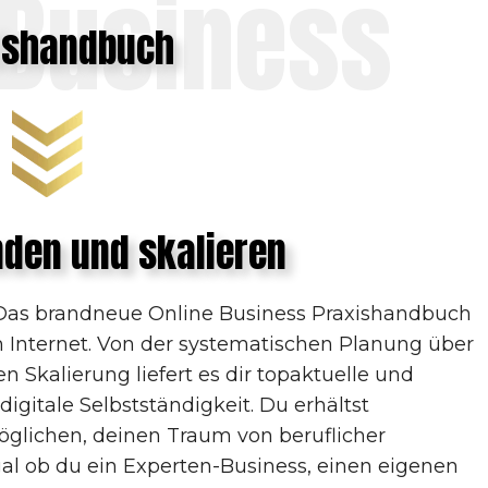
 Business
ishandbuch
nden und skalieren
 Das brandneue Online Business Praxishandbuch
im Internet. Von der systematischen Planung über
en Skalierung liefert es dir topaktuelle und
digitale Selbstständigkeit. Du erhältst
möglichen, deinen Traum von beruflicher
l ob du ein Experten-Business, einen eigenen