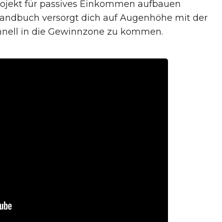
rojekt für passives Einkommen aufbauen
handbuch versorgt dich auf Augenhöhe mit der
schnell in die Gewinnzone zu kommen.