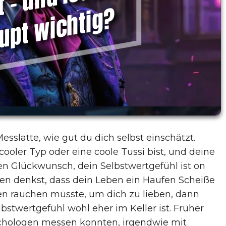
s
a
?
esslatte, wie gut du dich selbst einschätzt.
ooler Typ oder eine coole Tussi bist, und deine
hen Glückwunsch, dein Selbstwertgefühl ist on
en denkst, dass dein Leben ein Haufen Scheiße
en rauchen müsste, um dich zu lieben, dann
lbstwertgefühl wohl eher im Keller ist. Früher
Psychologen messen konnten, irgendwie mit