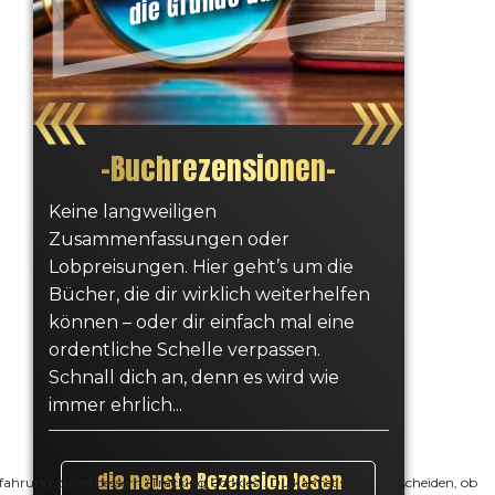
–
Buchrezensionen
–
Keine langweiligen
Zusammenfassungen oder
Lobpreisungen. Hier geht’s um die
Bücher, die dir wirklich weiterhelfen
können – oder dir einfach mal eine
ordentliche Schelle verpassen.
Schnall dich an, denn es wird wie
immer ehrlich...
die neuste Rezension lesen
erfahrung zu verbessern (Tracking Cookies). Du kannst selbst entscheiden, ob