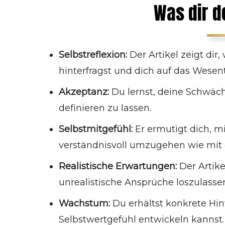
Die bittere Wahrheit über dein
Was dir de
Selbstwertgefühl
Kennst du das Selbstwertgefühl teil II?
Hier das Selbstwertgefühl Teil III – nur fü
Selbstreflexion:
Der Artikel zeigt dir
dich
hinterfragst und dich auf das Wesent
Gesunde vs. toxische Formen des
Selbstwertgefühls
Akzeptanz:
Du lernst, deine Schwäch
Warum du dich nicht immer gut fühlen
definieren zu lassen.
musst
Selbstmitgefühl:
Er ermutigt dich, m
verständnisvoll umzugehen wie mit
Realistische Erwartungen:
Der Artike
unrealistische Ansprüche loszulasse
Wachstum:
Du erhältst konkrete Hin
Selbstwertgefühl entwickeln kannst.