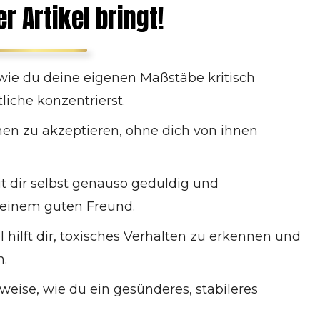
Warum Herr Arschloch der Welt nicht hilft
r Artikel bringt!
So entwickelst du ein gesundes
Selbstwertgefühl
Akzeptiere dein geringes Selbstwertgefühl
r
, wie du deine eigenen Maßstäbe kritisch
für heute
liche konzentrierst.
Übe dich im Selbstmitgefühl
Fühle dich wohl mit dem, was dir fehlt
en zu akzeptieren, ohne dich von ihnen
it dir selbst genauso geduldig und
 einem guten Freund.
l hilft dir, toxisches Verhalten zu erkennen und
n.
weise, wie du ein gesünderes, stabileres