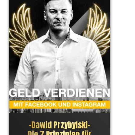
–
Dawid Przybylski
–
Die 7 Prinzipien für