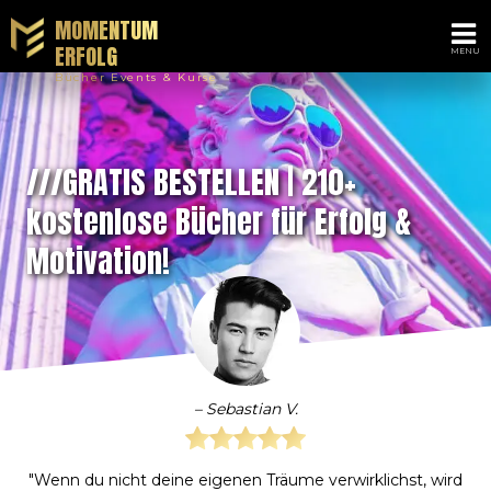
MOMENTUM
ERFOLG
Bücher Events & Kurse
///GRATIS BESTELLEN | 210+
kostenlose Bücher für Erfolg &
Motivation!
– Sebastian V.
"Wenn du nicht deine eigenen Träume verwirklichst, wird