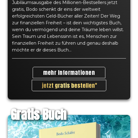
Jubiläumsausgabe des Millionen-Bestsellers jetzt
– Mark W.
gratis, Bodo schenkt dir eins der weltweit
erfolgreichsten Geld-Bücher aller Zeiten! Der Weg
zur finanziellen Freiheit – ist dein wichtigstes Buch,
"Die gratis Bücher sind der perfekte Einstieg um ein
wenn du vermögend und deine Träume leben willst.
Erfolgsbewusstsein zu schaffen. Für jedes Thema gibt es
Sein Traum und Lebenssinn ist es, Menschen zur
Free Books, ich wollte immer mit dem Thema
finanziellen Freiheit zu führen und genau deshalb
Immobilien zu tun haben und konnte hier wertvolle
möchte er dir dieses Buch...
Tipps von erfolgreichen Immobilien Investoren erhalten."
mehr Informationen
jetzt gratis bestellen
Gratis Buch
– Peter S.
"Als Vertriebler ist es wichtig gut verkaufen zu können