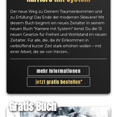
Bücher zu lesen ist also ein großer Bestandteil
Der neue Weg zu Deinem Traumeinkommen und
erfolgreicher Menschen, die sich weiterbilden
zu Erfüllung! Das Ende der modernen Sklaverei! Mit
und ihr Wissen tagtäglich umsetzen. Die
diesem Buch beginnt ein neues Zeitalter In seinem
"finanzielle und persönliche Freiheit" ist also die
neuen Buch "Karriere mit System" lernst Du die 13
Verknüpfung von Wissen und Arbeit! Lerne
neuen Gesetze für Freiheit und Wohlstand im neuen
kontinuierlich und wachse konstant, als
Zeitalter. Für alle, die, die ihr Einkommen in
Persönlichkeit und Unternehmer deines Lebens.
verblüffend kurzer Zeit stark erhöhen wollen – mit
Erfahre, was du genau, für deinen Erfolg tun
einer Arbeit, die sie von Herzen...
kannst, wie du effektiver arbeitest und mehr
Geld verdienst. Starte heute schon deine
mehr Informationen
spannende Reise, zur ersten Million. Verändere
die Welt und leiste deinen Beitrag für eine Welt
jetzt gratis bestellen
in der du leben willst.
Gratis Buch