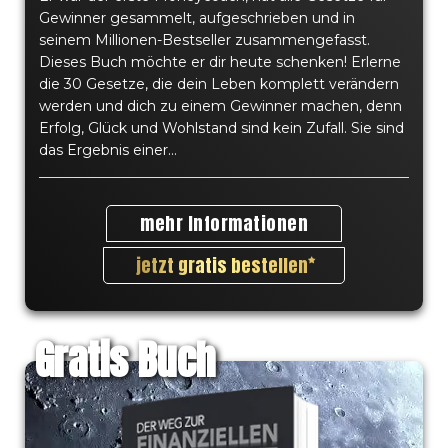
Gewinner gesammelt, aufgeschrieben und in
Erfahre die wichtigsten
seinem Millionen-Bestseller zusammengefasst.
Dieses Buch möchte er dir heute schenken! Erlerne
Geheimnisse ...
die 30 Gesetze, die dein Leben komplett verändern
werden und dich zu einem Gewinner machen, denn
Erfolg, Glück und Wohlstand sind kein Zufall. Sie sind
... und Ergebnisse aus mehreren Jahrzehnten
das Ergebnis einer...
Unternehmertum und Forschung in den
Gebieten Erfolg, Wohlstand und Glück. Erhalte
alle wichtigen Werkzeuge, die du benötigst, um
mehr Informationen
dein Leben frei gestalten zu können. Alle Bücher
sind 100% kostenlos, du übernimmst nur die
jetzt gratis bestellen
Versandkosten und bekommst ein physisches
Produkt. Viele von diesen Büchern sind nur für
kurze Zeit erhältlich, oftmals nur die erste
Gratis Buch
Auflage. Ich wünsche dir viel Spaß und Erfolg
beim Umsetzen des neu erlernten Wissens!