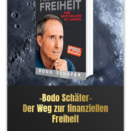
– Alina D.
"Diese Bücher ermutigen einen dazu, seine Ideen und
Gedanken umzusetzen und an sich zu glauben. So viele
Menschen haben nicht den Mut es anzupacken und
genau darum geht es. Tolle und ermutigende Bücher
die zum Denken und Handeln anregen."
–
Bodo Schäfer
–
Der Weg zur finanziellen
Freiheit