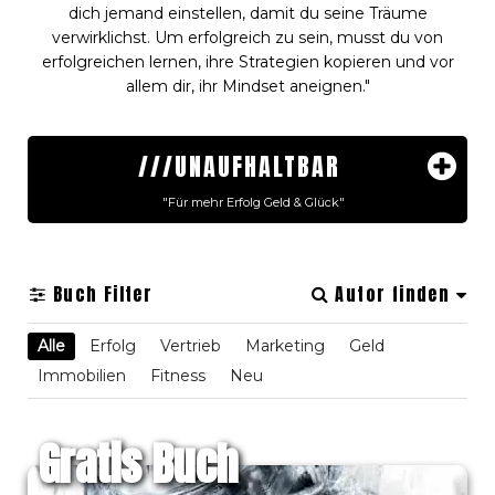
dich jemand einstellen, damit du seine Träume
verwirklichst. Um erfolgreich zu sein, musst du von
erfolgreichen lernen, ihre Strategien kopieren und vor
allem dir, ihr Mindset aneignen."
///UNAUFHALTBAR
"Für mehr Erfolg Geld & Glück"
Für Diejenigen, die mehr erreichen, mehr
verdienen, ihre Träume leben und sich mit ihrer
Buch Filter
Autor finden
jetzigen Lebenssituation nicht zufriedengeben
wollen. Hier bekommst du gratis das
Alle
Erfolg
Vertrieb
Marketing
Geld
komprimierte Wissen der Top-Coaches Europas
Immobilien
Fitness
Neu
über Erfolg, Motivation, Geld, Fitness und Glück.
Entwickle dein Mindset, indem du Erfolgs-
Gratis Buch
erprobte Strategien anwendest und die
Selbstdisziplin eines US Navy SEALs erlangst!