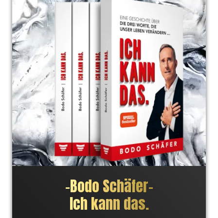
– Steffi V.
"Inspiriert zu sein und andere Menschen inspirieren zu
können ist die Kernkompetenz der nächsten Jahre. In
diesen Büchern findet man genau das, was für die
Realisierung entscheidend ist, wie man es wirkungsvoll
umsetzt, und das klar und anschaulich."
Zitat
Wer zu lesen versteht, besitzt
–
Bodo Schäfer
–
den Schlüssel zu großen Taten,
Ich kann das.
zu unerträumten Möglichkeiten.