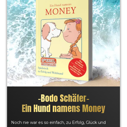
und mir hilft jedes Buch, dass in irgend einer Weise
meine Persönlichkeit weiterentwickelt. Sau stark von
den Autoren, ihr Wissen kostenlos raus zu geben, vielen
Dank."
–
Bodo Schäfer
–
Ein Hund namens Money
Noch nie war es so einfach, zu Erfolg, Glück und