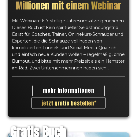
Millionen mit einem Webinar
Sie sind das Ergebnis einer positiven
Lebenseinstellung, erfolgreichen Strategien und
kontinuierlicher Disziplin. Jeder hat die Wahl:
Mit Webinare 6-7 stellige Jahresumsätze generieren
Willst du deine Träume verwirklichen oder dich
Dieses Buch ist kein spiritueller Selbstfindungstrip.
von Verpflichtungen, Frust und Trägheit davon
Es ist für Coaches, Trainer, Onlinekurs-Schrauber und
abhalten lassen, das Leben zu führen, das du dir
Experten, die die Schnauze voll haben von
wünschst? Wir alle haben das Recht, die
komplizierten Funnels und Social-Media-Quatsch
und einfach neue Kunden wollen – regelmäßig, ohne
Möglichkeiten und die Pflicht ein erfolgreiches
Burnout, und bitte mit mehr Freizeit als ein Hamster
und glückliches Leben zu führen! Für jeden
im Rad. Zwei Unternehmerinnen haben sich...
Erfolgsweg, den du wählst, existieren genug
Bücher, welche konsequent angewendet, dich
immer zu deinen Zielen führen werden. Lass dich
mehr Informationen
von Persönlichkeiten, wie Bodo Schäfer, Jürgen
Höller, Christian Bischoff, Hermann Scherer und
jetzt gratis bestellen
noch vielen mehr begeistern und inspirieren.
Gratis Buch