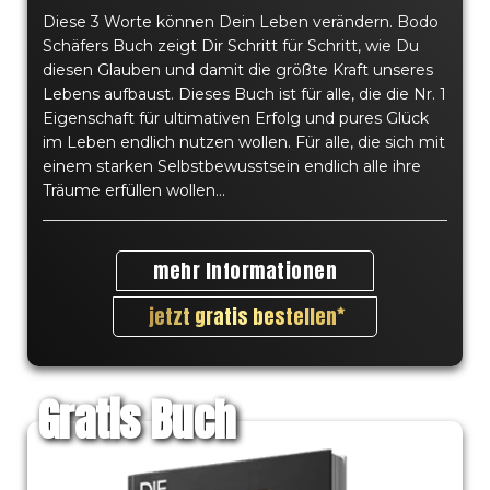
Diese 3 Worte können Dein Leben verändern. Bodo
• Aldous Huxley
Schäfers Buch zeigt Dir Schritt für Schritt, wie Du
diesen Glauben und damit die größte Kraft unseres
Lebens aufbaust. Dieses Buch ist für alle, die die Nr. 1
Eigenschaft für ultimativen Erfolg und pures Glück
im Leben endlich nutzen wollen. Für alle, die sich mit
einem starken Selbstbewusstsein endlich alle ihre
Träume erfüllen wollen...
Warum sind diese Bücher
kostenlos?
mehr Informationen
jetzt gratis bestellen
Die Autoren geben hochwertigen Content gratis
raus, um ihr Experten-Wissen der Zielgruppe
zugänglich zu machen! Auf diese Weise kann
jeder entscheiden, ob er weitere Angebote in
Gratis Buch
Anspruch nehmen will oder nicht. Dieses "Free
Shipping Model" erfreut sich immer größerer
Beliebtheit. Hier findest du viele verschiedene